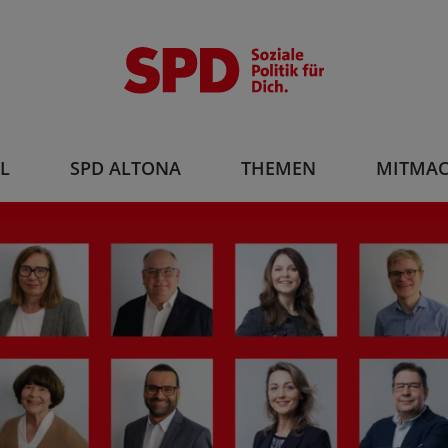
L
SPD ALTONA
THEMEN
MITMA