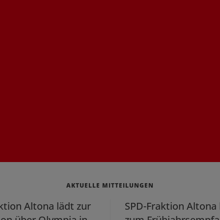
AKTUELLE MITTEILUNGEN
tion Altona lädt zur
SPD-Fraktion Altona 
ion über Olympia in
zum Frühjahrsempf