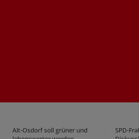
Alt-Osdorf soll grüner und
SPD-Frak
lebenswerter werden –
Diskuss