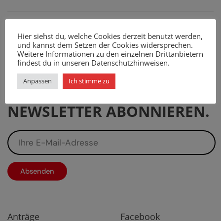
Hier siehst du, welche Cookies derzeit benutzt werden,
Startseite
Abgeordnete
und kannst dem Setzen der Cookies widersprechen.
Weitere Informationen zu den einzelnen Drittanbietern
findest du in unseren Datenschutzhinweisen.
Anpassen
Ich stimme zu
JETZT DEN SPD ALTONA
NEWSLETTER ABONNIEREN.
Anträge
Facebook