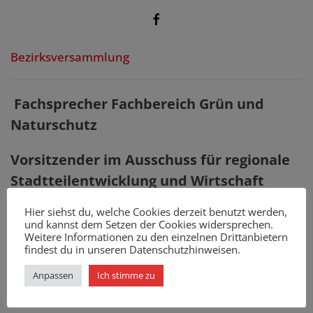
Bezirksversammlung
Fachsprecher Fachbereich Grün und
Naturschutz
Vorsitzender im
Ausschuss für regionale
Stadtteilentwicklung und Wirtschaft
Hier siehst du, welche Cookies derzeit benutzt werden,
Mitgliedschaft in Ausschüssen
und kannst dem Setzen der Cookies widersprechen.
Weitere Informationen zu den einzelnen Drittanbietern
Jugendhilfeausschuss
findest du in unseren Datenschutzhinweisen.
Ausschuss für Grün, Naturschutz und Sport
Anpassen
Ich stimme zu
RISE-Ausschuss