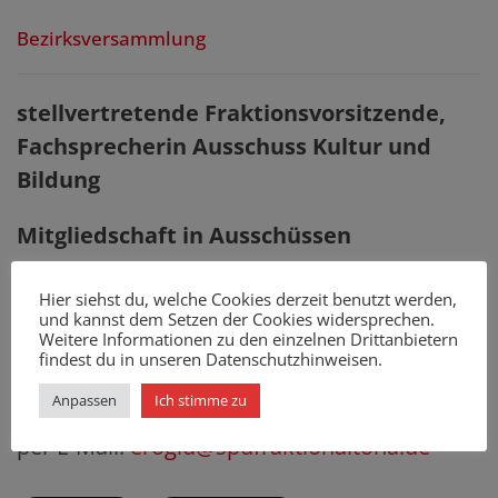
Bezirksversammlung
stellvertretende Fraktionsvorsitzende,
Fachsprecherin Ausschuss Kultur und
Bildung
Mitgliedschaft in Ausschüssen
Hauptausschuss
Hier siehst du, welche Cookies derzeit benutzt werden,
und kannst dem Setzen der Cookies widersprechen.
Ausschuss für Kultur und Bildung
Weitere Informationen zu den einzelnen Drittanbietern
RISE-Ausschuss
findest du in unseren Datenschutzhinweisen.
Anpassen
Ich stimme zu
Kontakt
per E-Mail:
eroglu@spdfraktionaltona.de