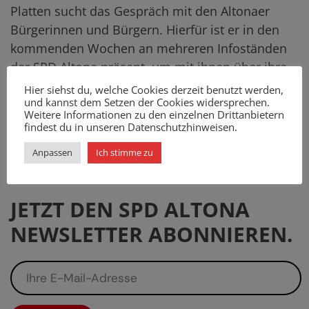
Platten sucht das Gespräch mit den Altonaer
Bürgerinnen und Bürgern. Hierfür ist er in den
kommenden Wochen an mehreren Infoständen
der SPD Altona präsent, um mit ihnen über ihre
politischen Themen zu sprechen und zuzuhören.
Hier siehst du, welche Cookies derzeit benutzt werden,
und kannst dem Setzen der Cookies widersprechen.
Weitere Informationen zu den einzelnen Drittanbietern
findest du in unseren Datenschutzhinweisen.
Startseite
Aktuelles
Anpassen
Ich stimme zu
JETZT DEN SPD ALTONA
NEWSLETTER ABONNIEREN.