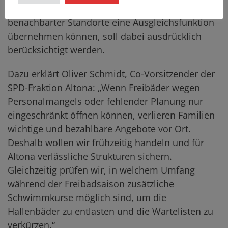
ob die Altonaer Freibäder bei Einschränkungen
benachbarter Standorte eine Ausgleichsfunktion
übernehmen können, soll dabei ausdrücklich
berücksichtigt werden.
Dazu erklärt Oliver Schmidt, Co-Vorsitzender der
SPD-Fraktion Altona: „Wenn Freibäder wegen
Personalmangels oder fehlender Planung nur
eingeschränkt öffnen können, verlieren Familien
wichtige und bezahlbare Angebote vor Ort.
Deshalb wollen wir frühzeitig handeln und für
Altona verlässliche Strukturen sichern.
Gleichzeitig prüfen wir, in welchem Umfang
während der Freibadsaison zusätzliche
Schwimmkurse möglich sind, um die
Hallenbäder zu entlasten und die Wartelisten zu
verkürzen.“