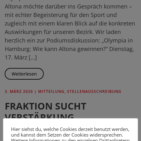
Altona möchte darüber ins Gespräch kommen –
mit echter Begeisterung für den Sport und
zugleich mit einem klaren Blick auf die konkreten
Auswirkungen für unseren Bezirk. Wir laden
herzlich ein zur Podiumsdiskussion: „Olympia in
Hamburg: Wie kann Altona gewinnen?“ Dienstag,
17. März […]
Weiterlesen
3. MÄRZ 2026
|
MITTEILUNG
,
STELLENAUSSCHREIBUNG
FRAKTION SUCHT
VERSTÄRKUNG
Hier siehst du, welche Cookies derzeit benutzt werden,
Referent für Öffentlichkeitsarbeit & stellv.
und kannst dem Setzen der Cookies widersprechen.
Weitere Informationen zu den einzelnen Drittanbietern