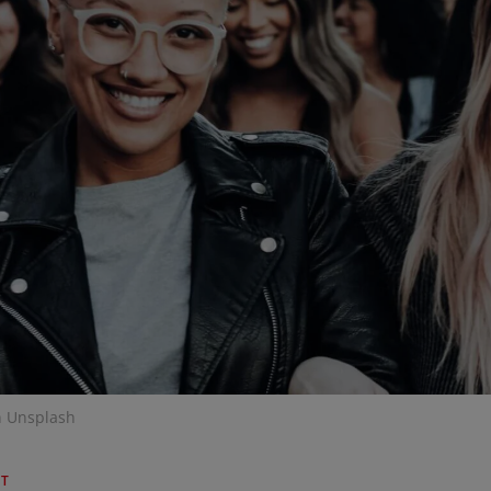
n Unsplash
FT