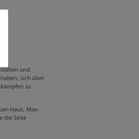
estalten und
 haben, sich über
hlkämpfen zu
auer-Haus, Max-
e die Seite