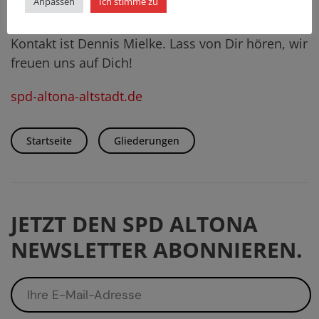
Anpassen
Ich stimme zu
treten und bei uns mitmachen kannst.
Kontakt ist Dennis Mielke. Lass von Dir hören, wir
freuen uns auf Dich!
spd-altona-altstadt.de
Startseite
Gliederungen
JETZT DEN SPD ALTONA
NEWSLETTER ABONNIEREN.