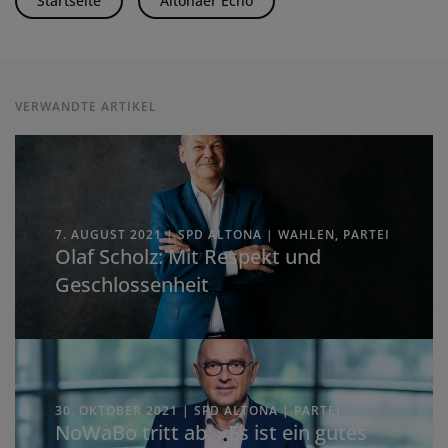
Startseite
Altonaer Echo
VERWANDTE ARTIKEL
7. AUGUST 2021 | SPD ALTONA | WAHLEN, PARTEI
Olaf Scholz: Mit Respekt und
Geschlos­senheit
30. OKTOBER 2021 | SPD ALTONA | PARTEI
NoWaBo tritt ab: »Es ist ein gutes